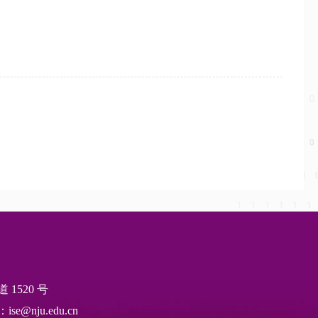
1520 号
e@nju.edu.cn