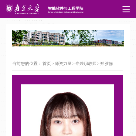
当前您的位置：
首页
>
师资力量
>
专兼职教师
>
郑雅俪